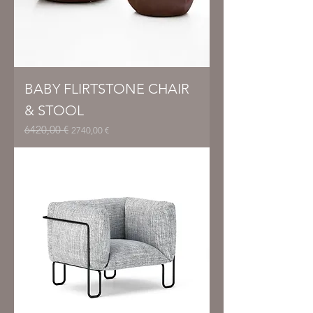
BABY FLIRTSTONE CHAIR
& STOOL
6420,00 €
Prezzo regolare
Prezzo scontato
2740,00 €