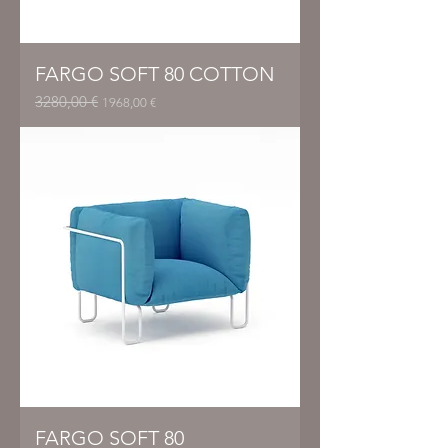
FARGO SOFT 80 COTTON
3280,00 €
Prezzo regolare
Prezzo scontato
1968,00 €
FARGO SOFT 80