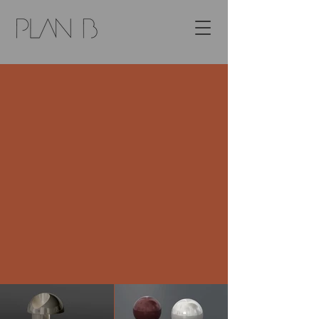
PRODUCT DESIGN
Raffinatezza e proporzioni perfette, eleganza
formale e innovazione stilistica sono i parametri
distintivi dei progetti di Product e Industrial
design di Filippo Dell'Orto.
Complementi d'arredo progettati per i migliori
brand internazionali del mobile di design
contemporaneo. Sedute, tavoli, tavolini, lampade
e sistemi d'arredo pensati e sviluppati in ogni
dettaglio per una produzione artigianale o
industiale, con l'impiego di materiali pregiati o
altamente tecnologici.