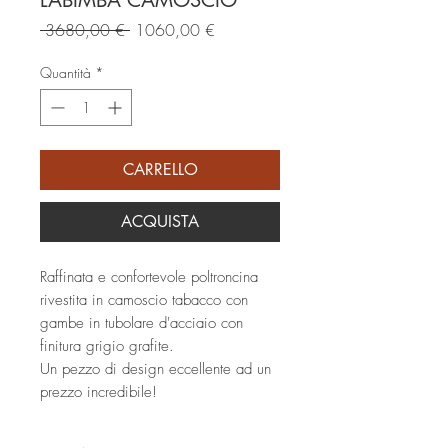
LABIMBA CAMOSCIO
Prezzo
Prezzo
 3680,00 € 
1060,00 €
regolare
scontato
Quantità
*
CARRELLO
ACQUISTA
Raffinata e confortevole poltroncina
rivestita in camoscio tabacco con
gambe in tubolare d'acciaio con
finitura grigio grafite.
Un pezzo di design eccellente ad un
prezzo incredibile!