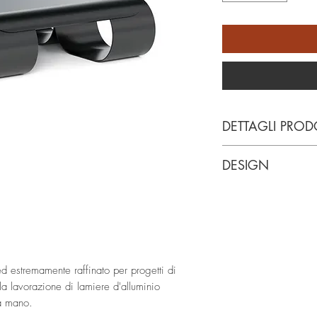
DETTAGLI PROD
TO-BE
DESIGN
Dim. 110x110 cm / 
Dominika Mala
ed estremamente raffinato per progetti di
lla lavorazione di lamiere d'alluminio
 a mano.