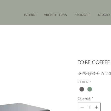
INTERNI
ARCHITETTURA
PRODOTTI
STUDIO
TO-BE COFFEE
Prezzo
 8790,00 € 
6153
regola
COLOR
*
Quantità
*