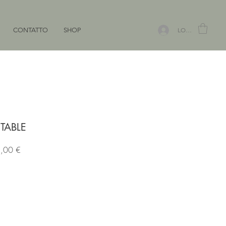
CONTATTO
SHOP
LOGIN
 TABLE
Prezzo
,00 €
re
scontato