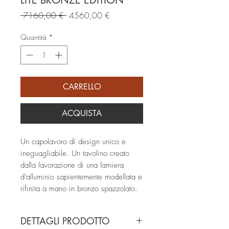
LITE BRONZE EDITION
Prezzo
Prezzo
 7160,00 € 
4560,00 €
regolare
scontato
Quantità
*
CARRELLO
ACQUISTA
Un capolavoro di design unico e
ineguagliabile. Un tavolino creato
dalla lavorazione di una lamiera
d'alluminio sapientemente modellata e
rifinita a mano in bronzo spazzolato.
DETTAGLI PRODOTTO