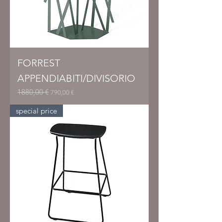
FORREST
APPENDIABITI/DIVISORIO
1880,00 €
Prezzo regolare
Prezzo scontato
790,00 €
special price