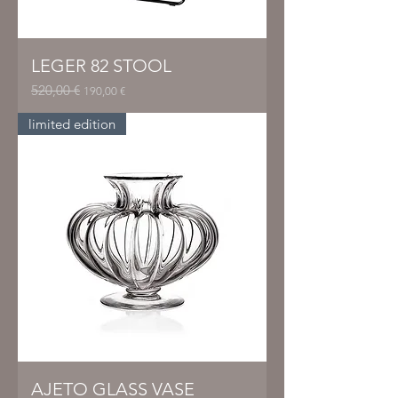
LEGER 82 STOOL
520,00 €
Prezzo regolare
Prezzo scontato
190,00 €
limited edition
AJETO GLASS VASE